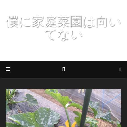
僕に家庭菜園は向い
てない