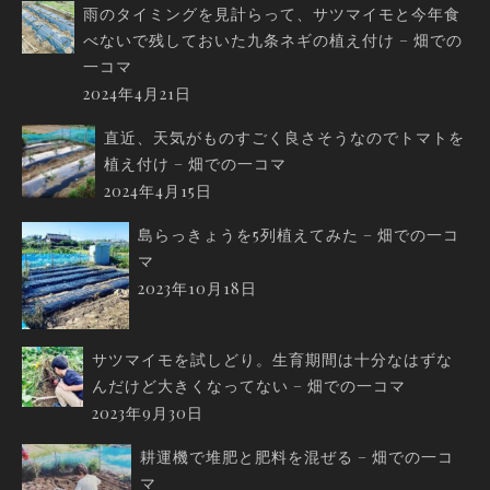
雨のタイミングを見計らって、サツマイモと今年食
べないで残しておいた九条ネギの植え付け – 畑での
一コマ
2024年4月21日
直近、天気がものすごく良さそうなのでトマトを
植え付け – 畑での一コマ
2024年4月15日
島らっきょうを5列植えてみた – 畑での一コ
マ
2023年10月18日
サツマイモを試しどり。生育期間は十分なはずな
んだけど大きくなってない – 畑での一コマ
2023年9月30日
耕運機で堆肥と肥料を混ぜる – 畑での一コ
マ