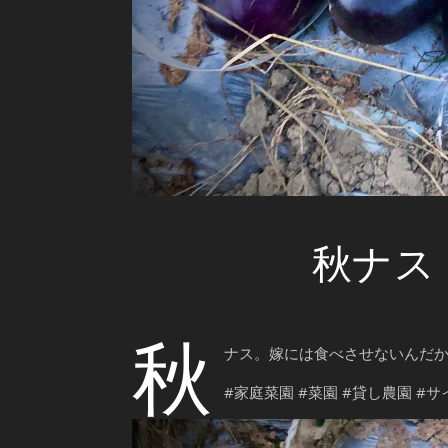
秋ナス
秋
ナス。嫁には食べさせないんだから
#家庭菜園 #菜園 #貸し農園 #