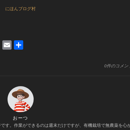
にほんブログ村
edIn
xi
Pocket
Email
共
有
0件のコメン
おーつ
ジです。作業ができるのは週末だけですが、有機栽培で無農薬を心