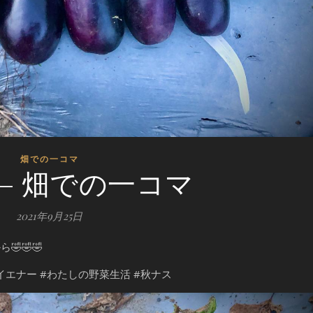
畑での一コマ
 – 畑での一コマ
2021年9月25日
🤣🤣
サイエナー #わたしの野菜生活 #秋ナス