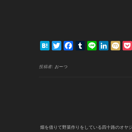
Hatena
Twitter
Facebook
Tumblr
Line
Link
Mi
投稿者:
おーつ
畑を借りて野菜作りをしている四十路のオヤ