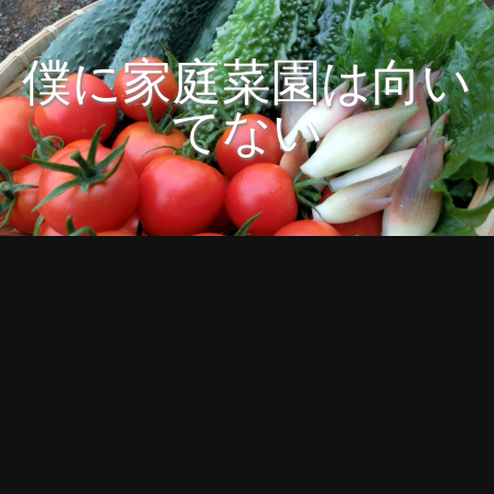
僕に家庭菜園は向い
てない