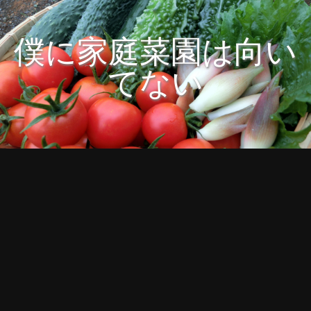
僕に家庭菜園は向い
てない