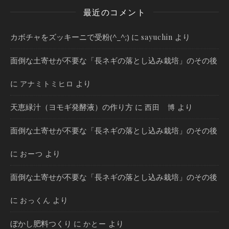
最近のコメント
カボチャをズッキーニで受粉(^_^;)
に
より
sayuchin
面倒な土寄せが不要な「長ネギの落とし込み栽培」のその後
に
より
アナミトミヒロ
天恵緑汁（ヨモギ発酵液）の作り方
に
より
西田 博
面倒な土寄せが不要な「長ネギの落とし込み栽培」のその後
に
より
おーつ
面倒な土寄せが不要な「長ネギの落とし込み栽培」のその後
に
より
おっくん
ぼかし肥料つくり
に
より
かとー