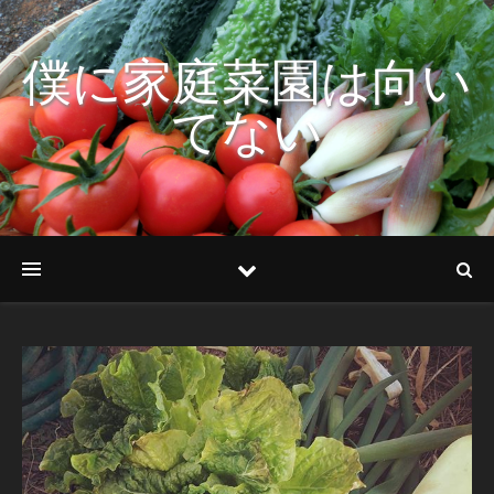
僕に家庭菜園は向い
てない