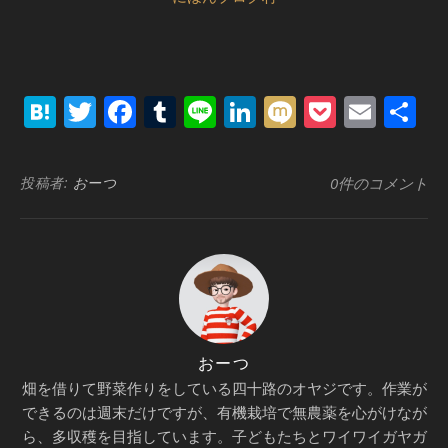
Hatena
Twitter
Facebook
Tumblr
Line
LinkedIn
Mixi
Pocket
Emai
共
有
投稿者:
おーつ
0件のコメント
おーつ
畑を借りて野菜作りをしている四十路のオヤジです。作業が
できるのは週末だけですが、有機栽培で無農薬を心がけなが
ら、多収穫を目指しています。子どもたちとワイワイガヤガ