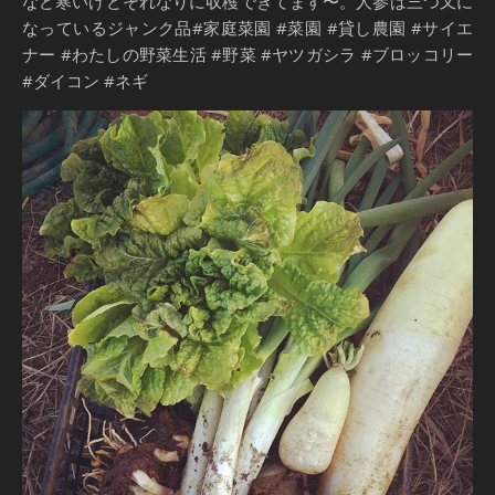
など寒いけどそれなりに収穫できてます〜。人参は三つ又に
なっているジャンク品#家庭菜園 #菜園 #貸し農園 #サイエ
ナー #わたしの野菜生活 #野菜 #ヤツガシラ #ブロッコリー
#ダイコン #ネギ