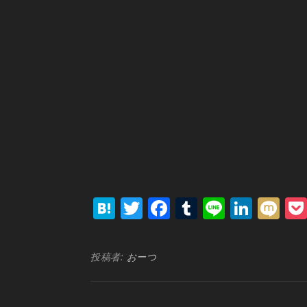
Hatena
Twitter
Facebook
Tumblr
Line
Link
Mi
投稿者:
おーつ