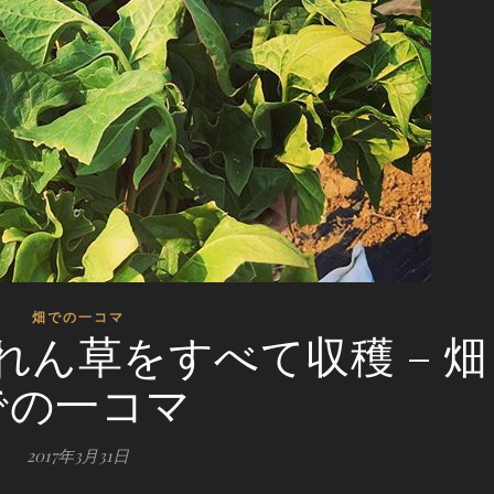
畑での一コマ
ん草をすべて収穫 – 畑
での一コマ
2017年3月31日