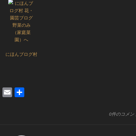
にほんブログ村
edIn
xi
Pocket
Email
共
有
0件のコメン