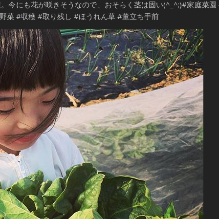
今にも花が咲きそうなので、おそらく茎は固い(^_^;)#家庭菜園 
野菜 #収穫 #取り残し #ほうれん草 #董立ち手前