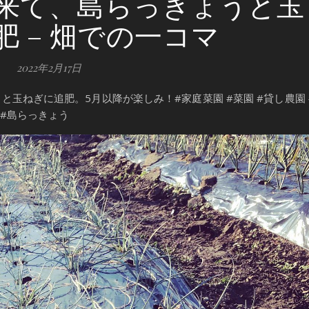
来て、島らっきょうと玉
 – 畑での一コマ
2022年2月17日
玉ねぎに追肥。5月以降が楽しみ！#家庭菜園 #菜園 #貸し農園 
 #島らっきょう