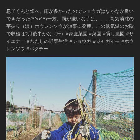
息子くんと畑へ。雨が多かったのでショウガはなかなか良い
できだった(*^o^*)一方、雨が嫌いな芋は、、、意気消沈の
芋掘り（涙）ホウレンソウが無事に発芽。この低気温のお陰
で収穫は2月後半かな（汗）#家庭菜園 #菜園 #貸し農園 #サ
イエナー #わたしの野菜生活 #ショウガ #ジャガイモ #ホウ
レンソウ #パクチー