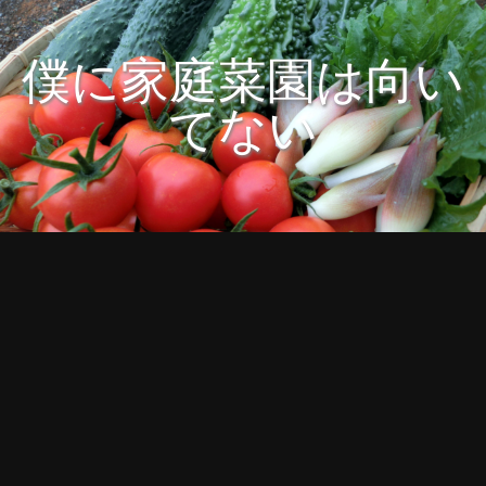
僕に家庭菜園は向い
てない