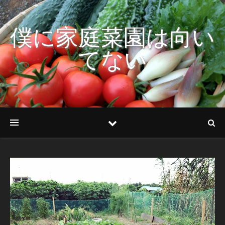
僕に家庭菜園は向い
てない