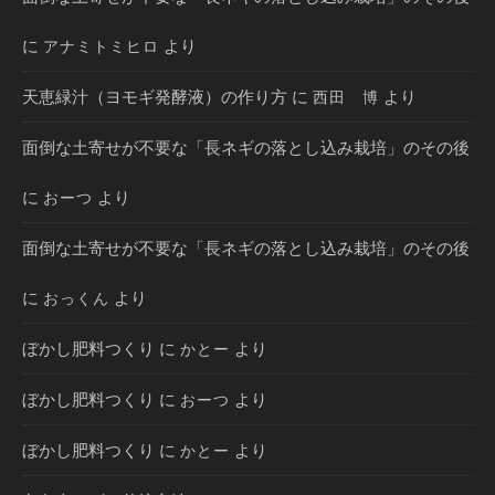
に
より
アナミトミヒロ
天恵緑汁（ヨモギ発酵液）の作り方
に
より
西田 博
面倒な土寄せが不要な「長ネギの落とし込み栽培」のその後
に
より
おーつ
面倒な土寄せが不要な「長ネギの落とし込み栽培」のその後
に
より
おっくん
ぼかし肥料つくり
に
より
かとー
ぼかし肥料つくり
に
より
おーつ
ぼかし肥料つくり
に
より
かとー