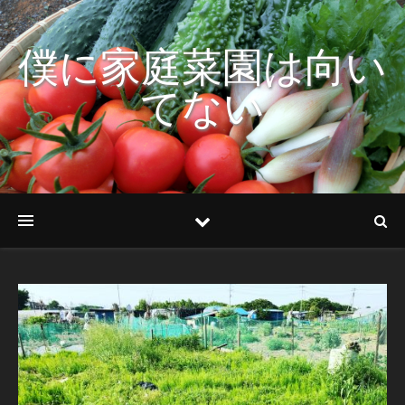
僕に家庭菜園は向い
てない