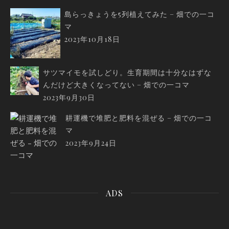
島らっきょうを5列植えてみた – 畑での一コ
マ
2023年10月18日
サツマイモを試しどり。生育期間は十分なはずな
んだけど大きくなってない – 畑での一コマ
2023年9月30日
耕運機で堆肥と肥料を混ぜる – 畑での一コ
マ
2023年9月24日
ADS