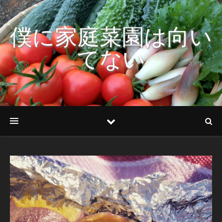
僕に家庭菜園は向い
てない