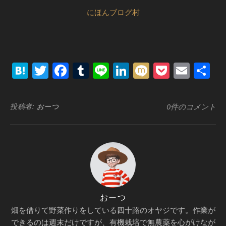
にほんブログ村
Hatena
Twitter
Facebook
Tumblr
Line
LinkedIn
Mixi
Pocket
Emai
共
有
投稿者:
おーつ
0件のコメント
おーつ
畑を借りて野菜作りをしている四十路のオヤジです。作業が
できるのは週末だけですが、有機栽培で無農薬を心がけなが