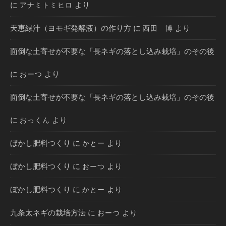
に
より
アナミトミヒロ
天恵緑汁（ヨモギ発酵液）の作り方
に
より
西田 博
面倒な土寄せが不要な「長ネギの落とし込み栽培」のその後
に
より
おーつ
面倒な土寄せが不要な「長ネギの落とし込み栽培」のその後
に
より
おっくん
ぼかし肥料つくり
に
より
かとー
ぼかし肥料つくり
に
より
おーつ
ぼかし肥料つくり
に
より
かとー
九条太ネギの栽培方法
に
より
おーつ