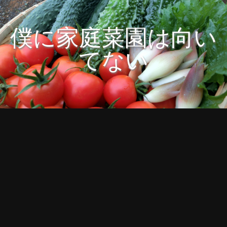
僕に家庭菜園は向い
てない