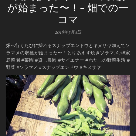
が始まった〜！- 畑での一
コマ
2018年5月4日
畑へ行くたびに採れるスナップエンドウとキヌサヤ加えてソ
ラマメの収穫が始まった〜！とりあえず焼きソラマメ♫#家
庭菜園 #菜園 #貸し農園 #サイエナー #わたしの野菜生活 #
野菜 #ソラマメ #スナップエンドウ #キヌサヤ