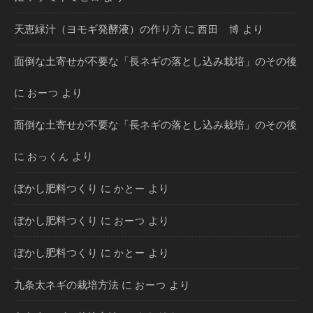
天恵緑汁（ヨモギ発酵液）の作り方
に
より
西田 博
面倒な土寄せが不要な「長ネギの落とし込み栽培」のその後
に
より
おーつ
面倒な土寄せが不要な「長ネギの落とし込み栽培」のその後
に
より
おっくん
ぼかし肥料つくり
に
より
かとー
ぼかし肥料つくり
に
より
おーつ
ぼかし肥料つくり
に
より
かとー
九条太ネギの栽培方法
に
より
おーつ