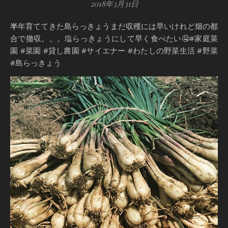
2018年3月31日
半年育ててきた島らっきょうまだ収穫には早いけれど畑の都
合で撤収。。。塩らっきょうにして早く食べたい🤤#家庭菜
園 #菜園 #貸し農園 #サイエナー #わたしの野菜生活 #野菜
#島らっきょう