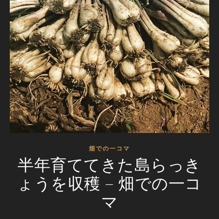
畑での一コマ
半年育ててきた島らっき
ょうを収穫 – 畑での一コ
マ