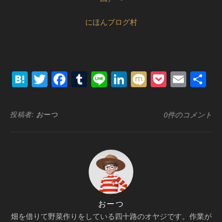
にほんブログ村
Hatena
Twitter
Facebook
Tumblr
Line
LinkedIn
Mixi
Pocket
Emai
共
有
投稿者:
おーつ
0件のコメント
おーつ
畑を借りて野菜作りをしている四十路のオヤジです。作業が