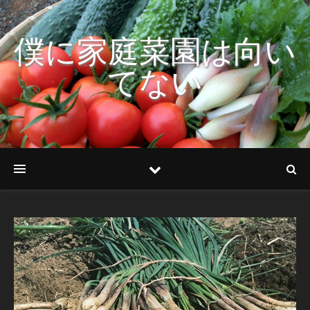
僕に家庭菜園は向い
てない