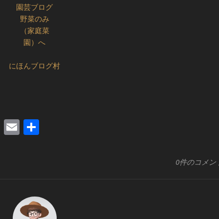
にほんブログ村
edIn
xi
Pocket
Email
共
有
0件のコメン