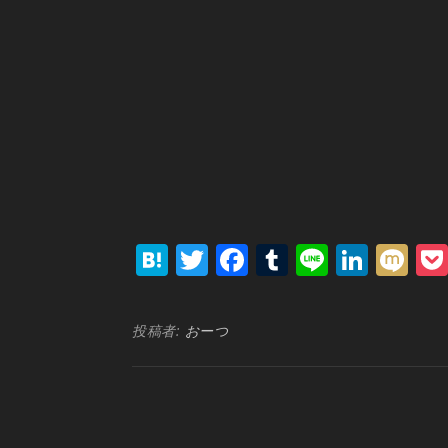
Hatena
Twitter
Facebook
Tumblr
Line
Link
Mi
投稿者:
おーつ