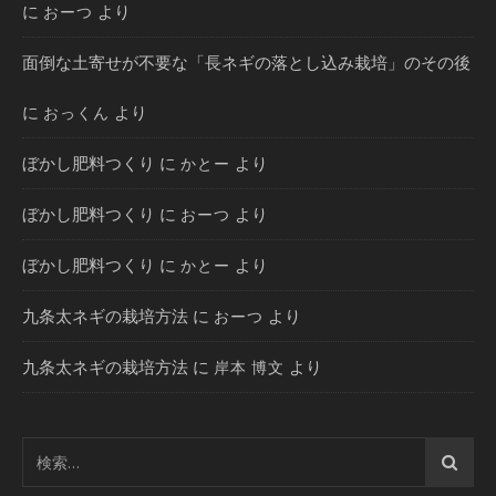
に
より
おーつ
面倒な土寄せが不要な「長ネギの落とし込み栽培」のその後
に
より
おっくん
ぼかし肥料つくり
に
より
かとー
ぼかし肥料つくり
に
より
おーつ
ぼかし肥料つくり
に
より
かとー
九条太ネギの栽培方法
に
より
おーつ
九条太ネギの栽培方法
に
より
岸本 博文