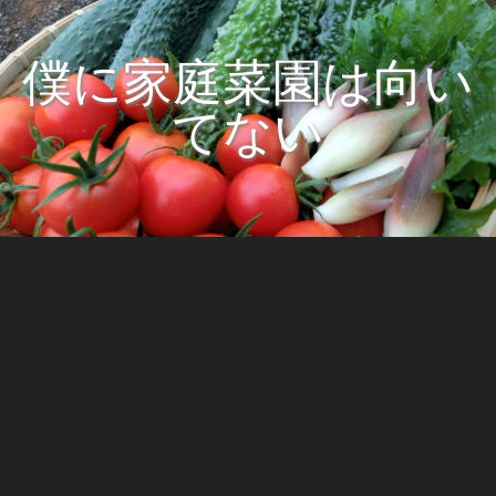
僕に家庭菜園は向い
てない