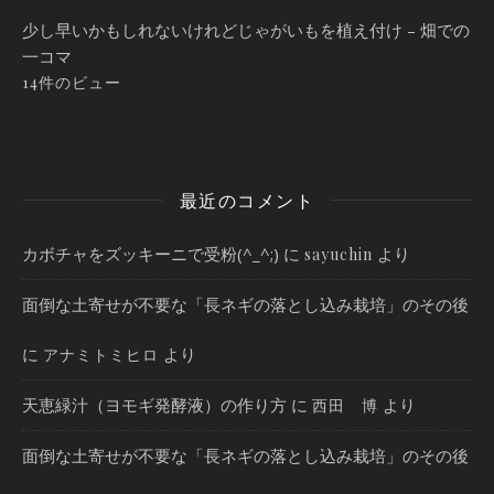
少し早いかもしれないけれどじゃがいもを植え付け – 畑での
一コマ
14件のビュー
最近のコメント
カボチャをズッキーニで受粉(^_^;)
に
より
sayuchin
面倒な土寄せが不要な「長ネギの落とし込み栽培」のその後
に
より
アナミトミヒロ
天恵緑汁（ヨモギ発酵液）の作り方
に
より
西田 博
面倒な土寄せが不要な「長ネギの落とし込み栽培」のその後