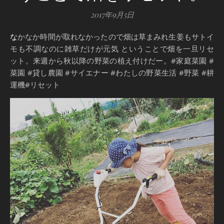
2017年9月5日
なかなか時間が取れなかったので畑は草まみれ生姜もサトイ
モも不調なのに雑草だけが元気 ということで畑を一旦リセ
ット。来週から秋以降の野菜の植え付けだー。#家庭菜園 #
菜園 #貸し農園 #サイエナー #わたしの野菜生活 #野菜 #耕
運機#リセット