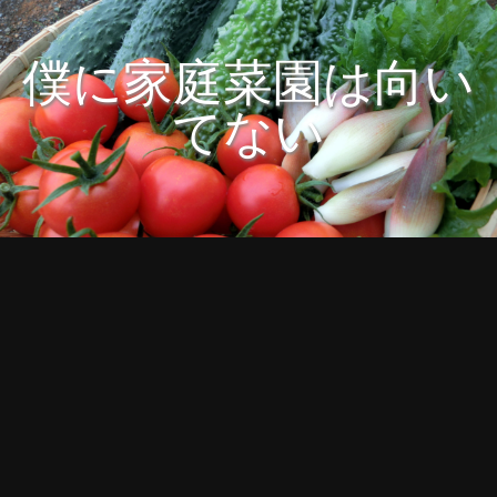
僕に家庭菜園は向い
てない