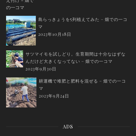
島らっきょうを5列植えてみた – 畑での一コ
マ
2023年10月18日
サツマイモを試しどり。生育期間は十分なはずな
んだけど大きくなってない – 畑での一コマ
2023年9月30日
耕運機で堆肥と肥料を混ぜる – 畑での一コ
マ
2023年9月24日
ADS