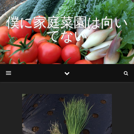
僕に家庭菜園は向い
てない