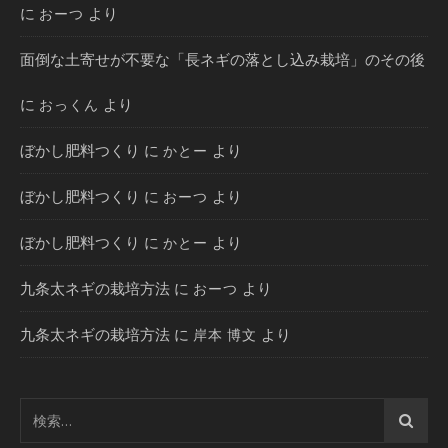
に
より
おーつ
面倒な土寄せが不要な「長ネギの落とし込み栽培」のその後
に
より
おっくん
ぼかし肥料つくり
に
より
かとー
ぼかし肥料つくり
に
より
おーつ
ぼかし肥料つくり
に
より
かとー
九条太ネギの栽培方法
に
より
おーつ
九条太ネギの栽培方法
に
より
岸本 博文