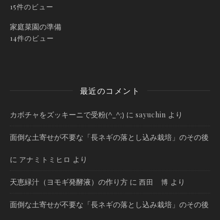
15件のビュー
家庭菜園の準備
14件のビュー
最近のコメント
カボチャをズッキーニで受粉(^_^;)
に
より
sayuchin
面倒な土寄せが不要な「長ネギの落とし込み栽培」のその後
に
より
アナミトミヒロ
天恵緑汁（ヨモギ発酵液）の作り方
に
より
西田 博
面倒な土寄せが不要な「長ネギの落とし込み栽培」のその後