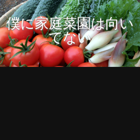
僕に家庭菜園は向い
てない