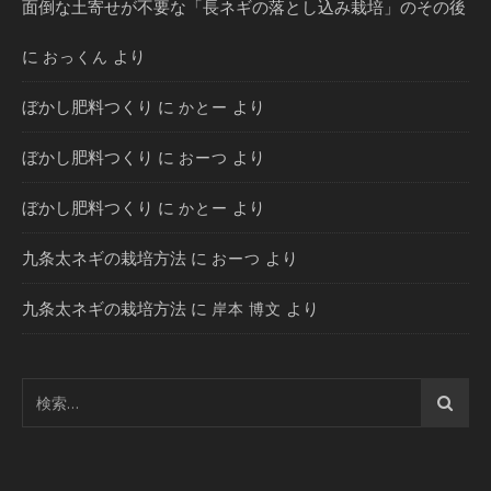
面倒な土寄せが不要な「長ネギの落とし込み栽培」のその後
に
より
おっくん
ぼかし肥料つくり
に
より
かとー
ぼかし肥料つくり
に
より
おーつ
ぼかし肥料つくり
に
より
かとー
九条太ネギの栽培方法
に
より
おーつ
九条太ネギの栽培方法
に
より
岸本 博文