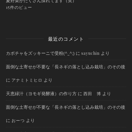
夏野菜がたくさん採れてます（笑）
15件のビュー
最近のコメント
カボチャをズッキーニで受粉(^_^;)
に
より
sayuchin
面倒な土寄せが不要な「長ネギの落とし込み栽培」のその後
に
より
アナミトミヒロ
天恵緑汁（ヨモギ発酵液）の作り方
に
より
西田 博
面倒な土寄せが不要な「長ネギの落とし込み栽培」のその後
に
より
おーつ